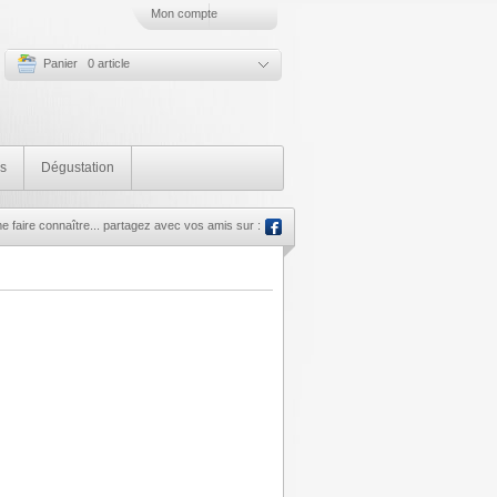
Mon compte
Panier 0 article
s
Dégustation
 faire connaître... partagez avec vos amis sur :