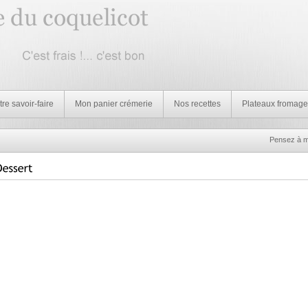
re savoir-faire
Mon panier crémerie
Nos recettes
Plateaux fromage
Pensez à me