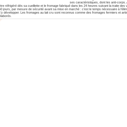
ses caractéristiques, dont les anti-corps. A
être réfrigéré dès sa cueillette et le fromage fabriqué dans les 24 heures suivant la traite des
60 jours, par mesure de sécurité avant sa mise en marché : c’est le temps nécessaire à l’éli
s’y développer. Les fromages au lait cru sont reconnus comme des fromages fermiers et arti
élaborés.