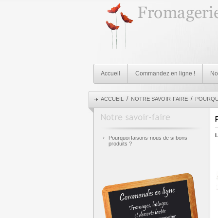
Accueil
Commandez en ligne !
Not
ACCUEIL
NOTRE SAVOIR-FAIRE
POURQUO
L
Pourquoi faisons-nous de si bons
produits ?