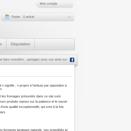
Mon compte
Panier 0 article
s
Dégustation
 faire connaître... partagez avec vos amis sur :
» signifie : « propre à l’artisan par opposition à
 ».
 les fromages présentés dans ce site sont
eurs produits repose sur la patience et le savoir-
d’une qualité exceptionnelle, qui sont à la fois
pays.
s ferments lactiques naturels, ses propriétés et