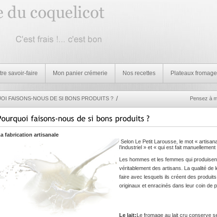
re savoir-faire
Mon panier crémerie
Nos recettes
Plateaux fromage
I FAISONS-NOUS DE SI BONS PRODUITS ?
Pensez à me
a fabrication artisanale
Selon Le Petit Larousse, le mot « artisanal 
l’industriel » et « qui est fait manuellement
Les hommes et les femmes qui produisent
véritablement des artisans. La qualité de l
faire avec lesquels ils créent des produits 
originaux et enracinés dans leur coin de 
Le lait:
Le fromage au lait cru conserve se