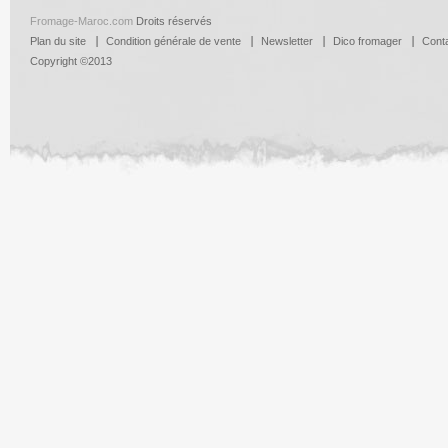
Fromage-Maroc.com
Droits réservés
Plan du site
Condition générale de vente
Newsletter
Dico fromager
Cont
Copyright ©2013