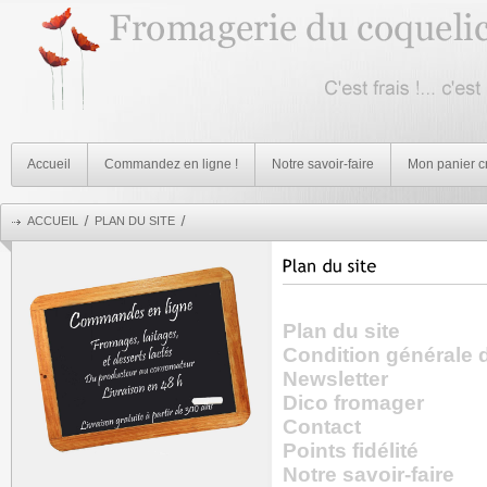
Accueil
Commandez en ligne !
Notre savoir-faire
Mon panier c
ACCUEIL
PLAN DU SITE
Plan du site
Condition générale 
Newsletter
Dico fromager
Contact
Points fidélité
Notre savoir-faire